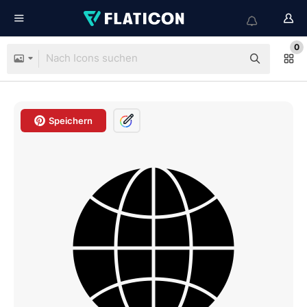
0
Speichern