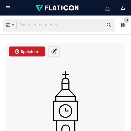
0
Speichern