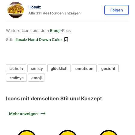
Illosalz
Folgen
Alle 311 Ressourcen anzeigen
Weitere Icons aus dem
Emoji
-Pack
Stil:
Illosalz Hand Drawn Color
lächeln
smiley
glücklich
emoticon
gesicht
smileys
emoji
Icons mit demselben Stil und Konzept
Mehr anzeigen