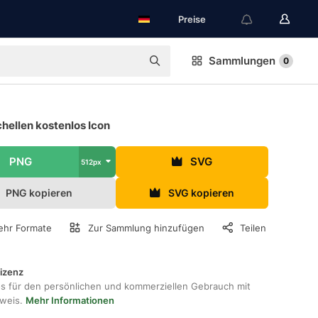
Preise
Sammlungen
0
hellen kostenlos Icon
PNG
SVG
512px
PNG kopieren
SVG kopieren
hr Formate
Zur Sammlung hinzufügen
Teilen
lizenz
os für den persönlichen und kommerziellen Gebrauch mit
hweis.
Mehr Informationen