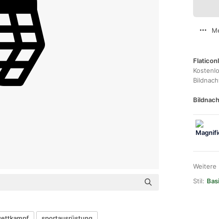
Me
Flaticon
Kostenl
Bildnac
Bildnach
Weitere
Stil:
Bas
wettkampf
sportausrüstung