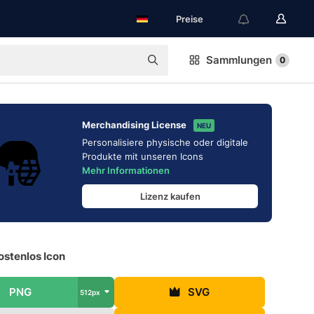
Preise
Sammlungen
0
Merchandising License
NEU
Personalisiere physische oder digitale
Produkte mit unseren Icons
Mehr Informationen
Lizenz kaufen
ostenlos Icon
PNG
SVG
512px