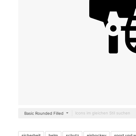
Basic Rounded Filled
sicherheit
helm
schutz
eishockey
sport und 