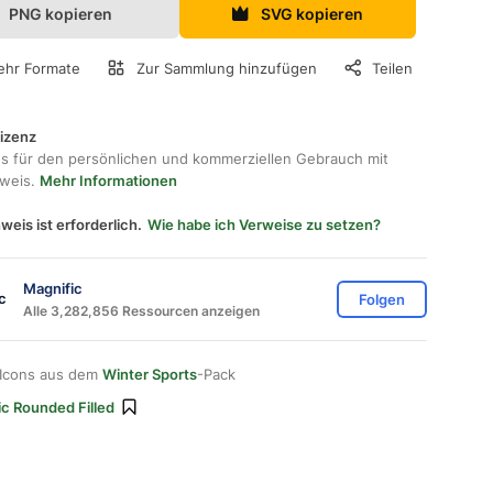
PNG kopieren
SVG kopieren
hr Formate
Zur Sammlung hinzufügen
Teilen
lizenz
os für den persönlichen und kommerziellen Gebrauch mit
hweis.
Mehr Informationen
weis ist erforderlich.
Wie habe ich Verweise zu setzen?
Magnific
Folgen
Alle 3,282,856 Ressourcen anzeigen
 Icons aus dem
Winter Sports
-Pack
ic Rounded Filled