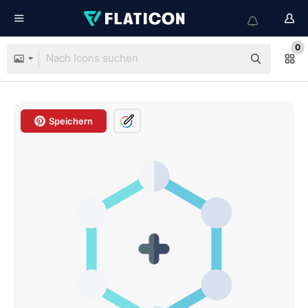
0
Speichern