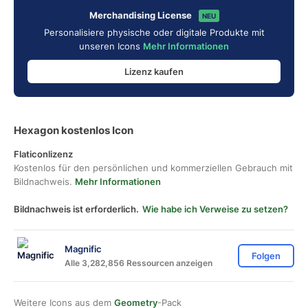
Merchandising License
NEU
Personalisiere physische oder digitale Produkte mit
unseren Icons
Mehr Informationen
Lizenz kaufen
Hexagon kostenlos Icon
Flaticonlizenz
Kostenlos für den persönlichen und kommerziellen Gebrauch mit
Bildnachweis.
Mehr Informationen
Bildnachweis ist erforderlich.
Wie habe ich Verweise zu setzen?
Magnific
Folgen
Alle 3,282,856 Ressourcen anzeigen
Weitere Icons aus dem
Geometry
-Pack