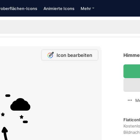
oberflächen-Icons
Animierte Icons
Mehr
Icon bearbeiten
Himmel
Me
Flaticon
Kostenl
Bildnac