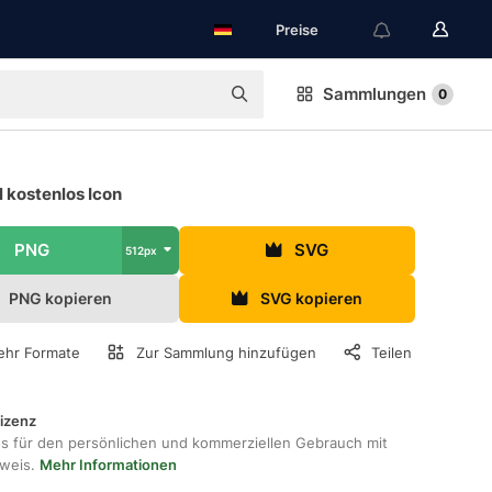
Preise
Sammlungen
0
 kostenlos Icon
PNG
SVG
512px
PNG kopieren
SVG kopieren
hr Formate
Zur Sammlung hinzufügen
Teilen
lizenz
os für den persönlichen und kommerziellen Gebrauch mit
hweis.
Mehr Informationen