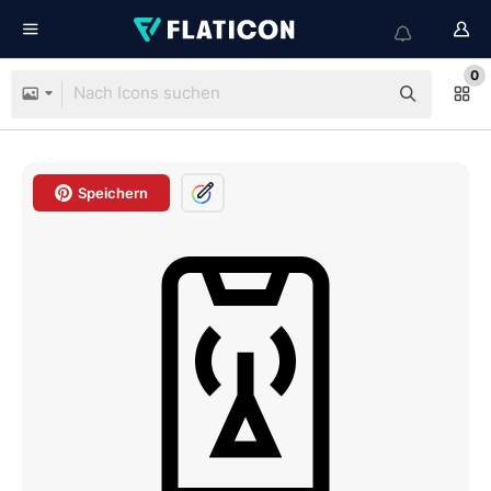
0
Speichern