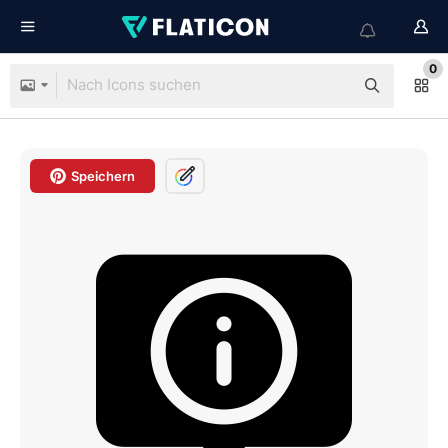
0
Speichern