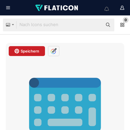
0
Speichern