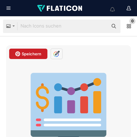
0
Speichern