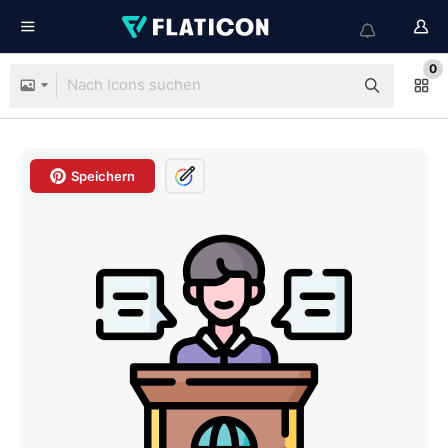
0
Speichern