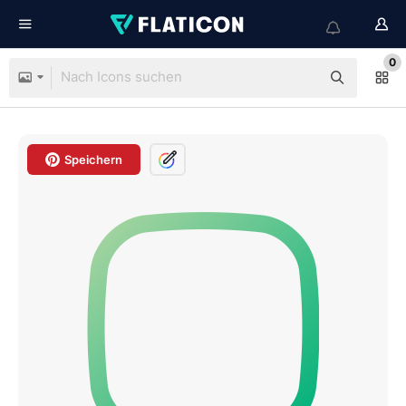
0
Speichern