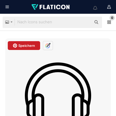
0
Speichern