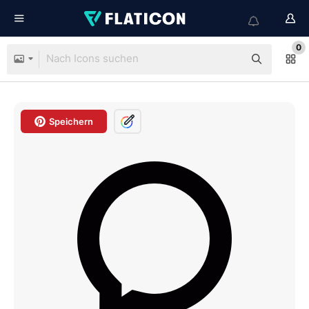
0
Speichern