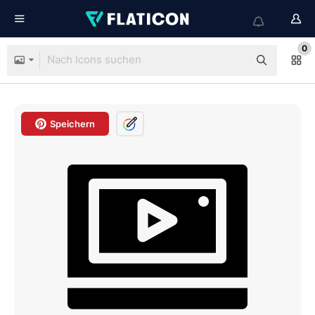
0
Speichern