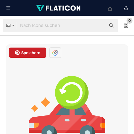
0
Speichern