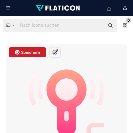
0
Speichern