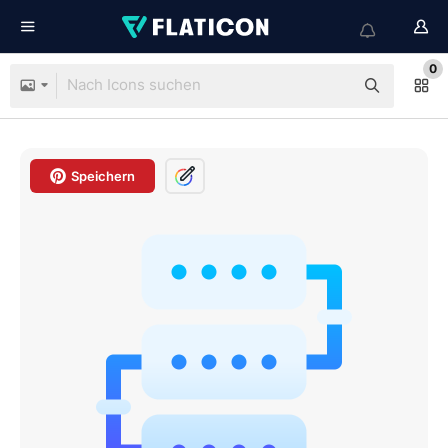
0
Speichern