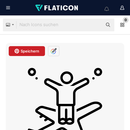
0
Speichern