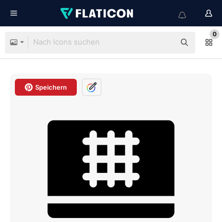
0
Speichern