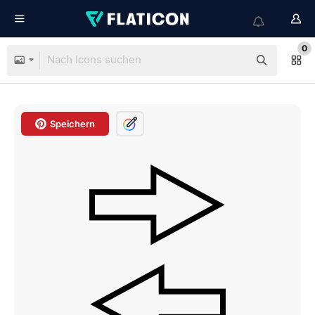
0
Speichern