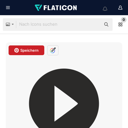
0
Speichern