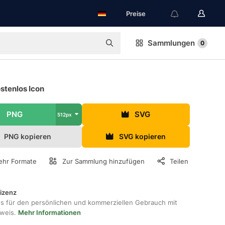
Preise
Sammlungen
0
ostenlos Icon
PNG
SVG
512px
PNG kopieren
SVG kopieren
hr Formate
Zur Sammlung hinzufügen
Teilen
lizenz
os für den persönlichen und kommerziellen Gebrauch mit
hweis.
Mehr Informationen