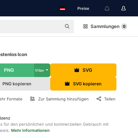
Preise
Sammlungen
0
ostenlos Icon
PNG
SVG
512px
PNG kopieren
SVG kopieren
hr Formate
Zur Sammlung hinzufügen
Teilen
lizenz
os für den persönlichen und kommerziellen Gebrauch mit
hweis.
Mehr Informationen