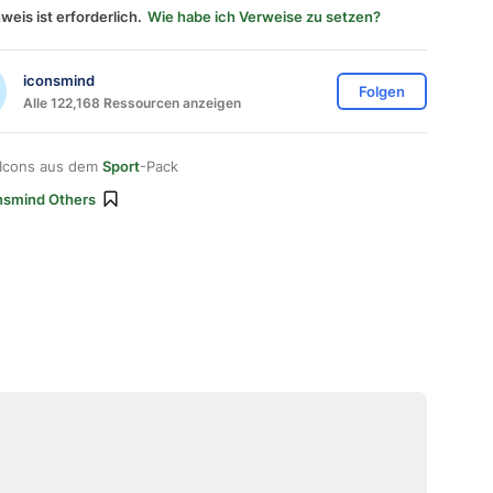
weis ist erforderlich.
Wie habe ich Verweise zu setzen?
iconsmind
Folgen
Alle 122,168 Ressourcen anzeigen
 Icons aus dem
Sport
-Pack
nsmind Others