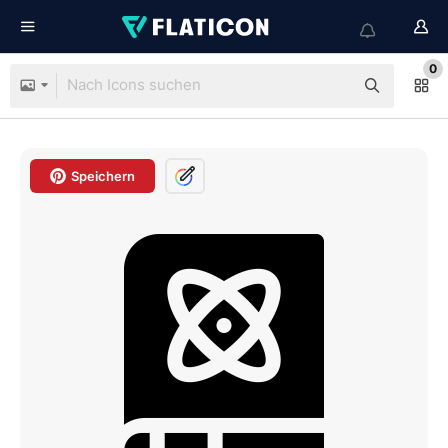
0
Speichern