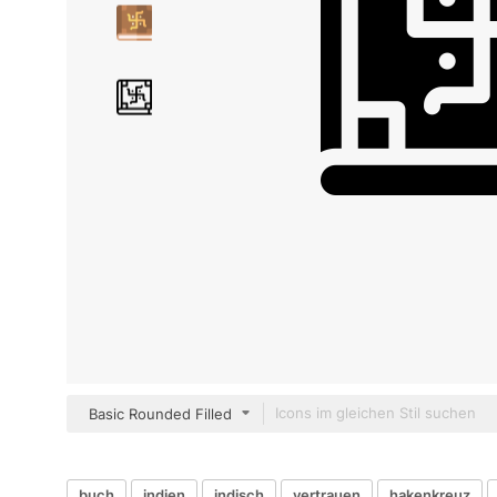
Basic Rounded Filled
buch
indien
indisch
vertrauen
hakenkreuz