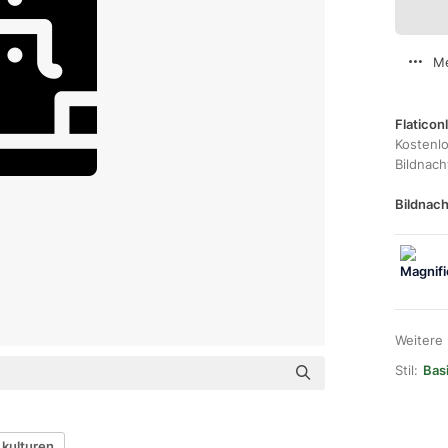
Me
Flaticon
Kostenl
Bildnac
Bildnach
Weitere
Stil:
Bas
kulturen