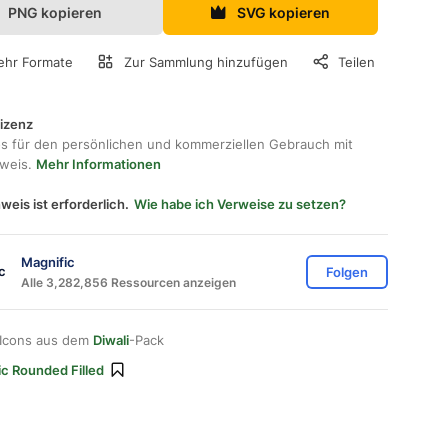
PNG kopieren
SVG kopieren
hr Formate
Zur Sammlung hinzufügen
Teilen
lizenz
os für den persönlichen und kommerziellen Gebrauch mit
hweis.
Mehr Informationen
weis ist erforderlich.
Wie habe ich Verweise zu setzen?
Magnific
Folgen
Alle 3,282,856 Ressourcen anzeigen
 Icons aus dem
Diwali
-Pack
ic Rounded Filled