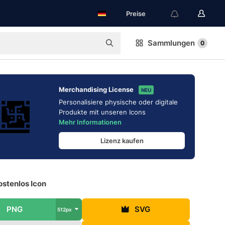
Preise
Sammlungen
0
Merchandising License
NEU
Personalisiere physische oder digitale
Produkte mit unseren Icons
Mehr Informationen
Lizenz kaufen
ostenlos Icon
PNG
SVG
512px