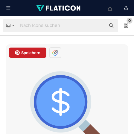
0
Speichern