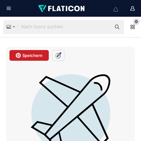
0
Speichern