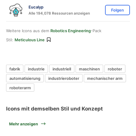
Eucalyp
Folgen
Alle 194,078 Ressourcen anzeigen
Weitere Icons aus dem
Robotics Engineering
-Pack
Stil:
Meticulous Line
fabrik
industrie
industriell
maschinen
roboter
automatisierung
industrieroboter
mechanischer arm
roboterarm
Icons mit demselben Stil und Konzept
Mehr anzeigen