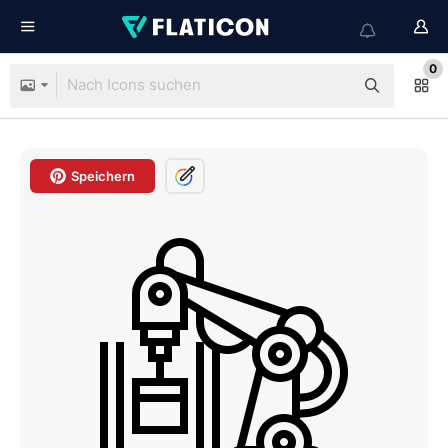
0
Speichern