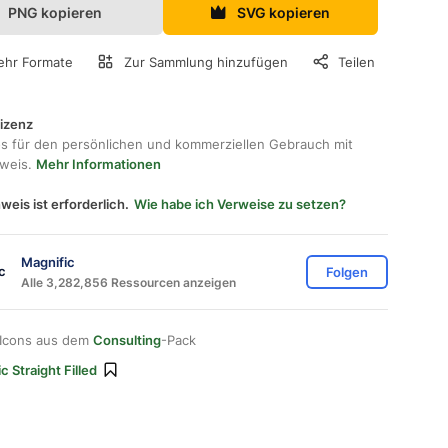
PNG kopieren
SVG kopieren
hr Formate
Zur Sammlung hinzufügen
Teilen
lizenz
os für den persönlichen und kommerziellen Gebrauch mit
hweis.
Mehr Informationen
weis ist erforderlich.
Wie habe ich Verweise zu setzen?
Magnific
Folgen
Alle 3,282,856 Ressourcen anzeigen
 Icons aus dem
Consulting
-Pack
c Straight Filled