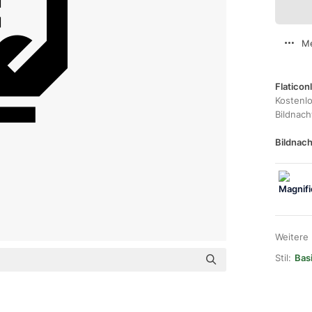
Me
Flaticon
Kostenl
Bildnac
Bildnach
Weitere
Stil:
Basi