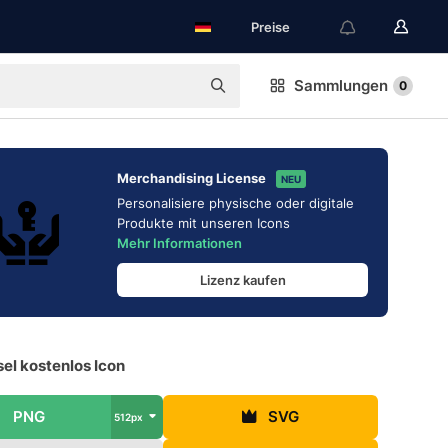
Preise
Sammlungen
0
Merchandising License
NEU
Personalisiere physische oder digitale
Produkte mit unseren Icons
Mehr Informationen
Lizenz kaufen
el kostenlos Icon
PNG
SVG
512px