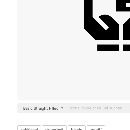
Basic Straight Filled
schlüssel
sicherheit
hände
zugriff