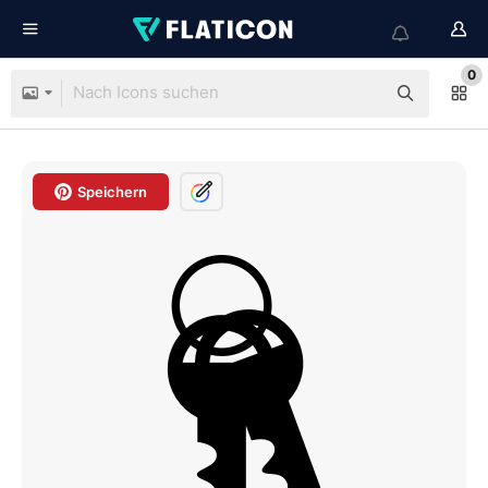
0
Speichern