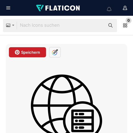
0
Speichern