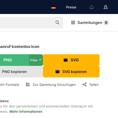
Preise
Sammlungen
0
anruf kostenlos Icon
PNG
SVG
512px
PNG kopieren
SVG kopieren
hr Formate
Zur Sammlung hinzufügen
Teilen
lizenz
os für den persönlichen und kommerziellen Gebrauch mit
hweis.
Mehr Informationen