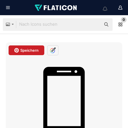
0
Speichern