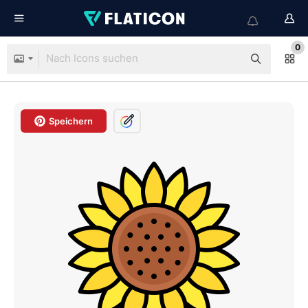
0
Speichern