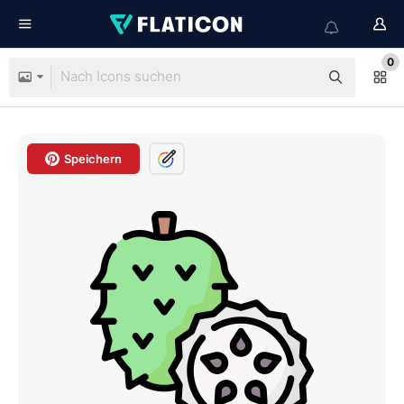
0
Speichern