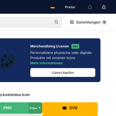
Preise
Sammlungen
0
Merchandising License
NEU
Personalisiere physische oder digitale
Produkte mit unseren Icons
Mehr Informationen
Lizenz kaufen
p kostenlos Icon
PNG
SVG
512px