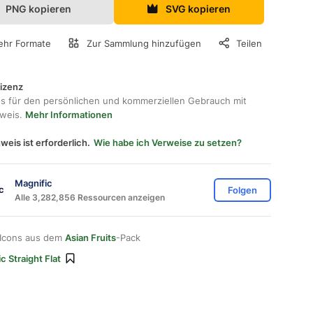
PNG kopieren
SVG kopieren
hr Formate
Zur Sammlung hinzufügen
Teilen
lizenz
os für den persönlichen und kommerziellen Gebrauch mit
hweis.
Mehr Informationen
weis ist erforderlich.
Wie habe ich Verweise zu setzen?
Magnific
Folgen
Alle 3,282,856 Ressourcen anzeigen
 Icons aus dem
Asian Fruits
-Pack
c Straight Flat