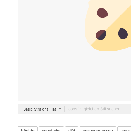
Basic Straight Flat
früchte
vegetarier
diät
gesundes essen
vega