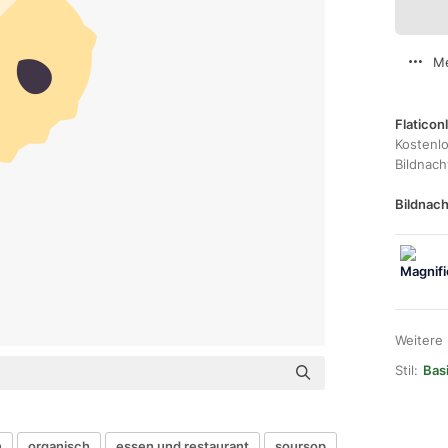
Me
Flaticon
Kostenl
Bildnac
Bildnach
Weitere
Stil:
Basi
n
organisch
essen und restaurant
soursop