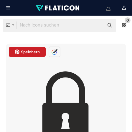
0
Speichern