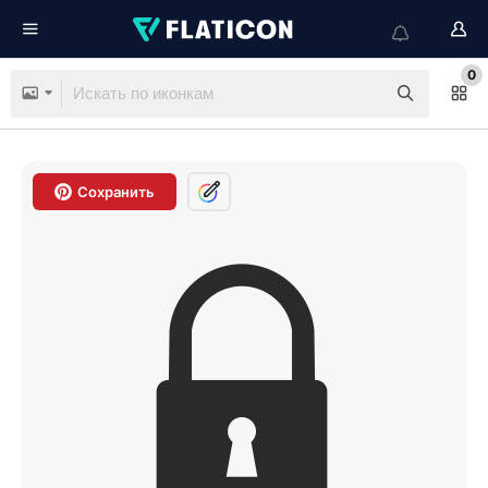
0
Сохранить