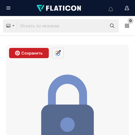
0
Сохранить