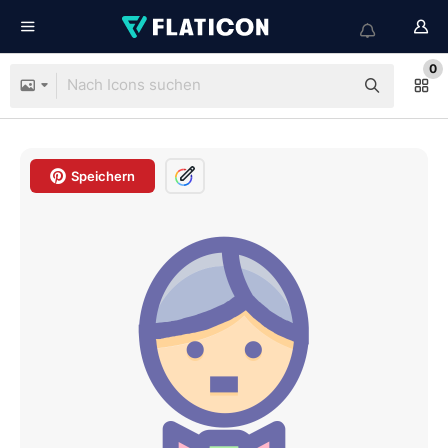
0
Speichern