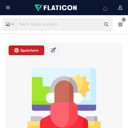
0
Speichern