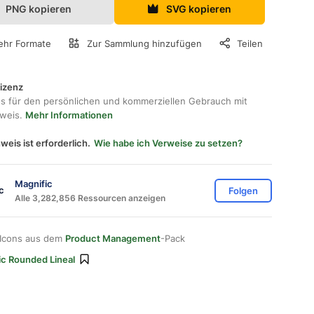
PNG kopieren
SVG kopieren
hr Formate
Zur Sammlung hinzufügen
Teilen
lizenz
os für den persönlichen und kommerziellen Gebrauch mit
hweis.
Mehr Informationen
weis ist erforderlich.
Wie habe ich Verweise zu setzen?
Magnific
Folgen
Alle 3,282,856 Ressourcen anzeigen
 Icons aus dem
Product Management
-Pack
ic Rounded Lineal