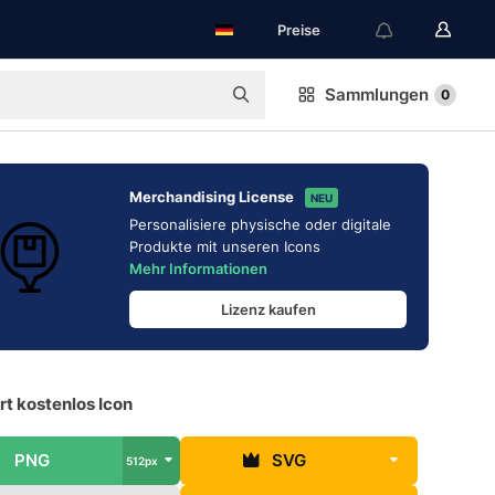
Preise
Sammlungen
0
Merchandising License
NEU
Personalisiere physische oder digitale
Produkte mit unseren Icons
Mehr Informationen
Lizenz kaufen
t kostenlos Icon
PNG
SVG
512px