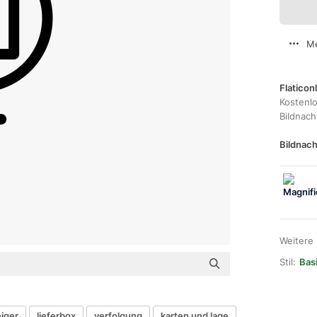
Me
Flaticon
Kostenl
Bildnac
Bildnach
Weitere
Stil:
Bas
iger
lieferbox
verfolgung
karten und lage