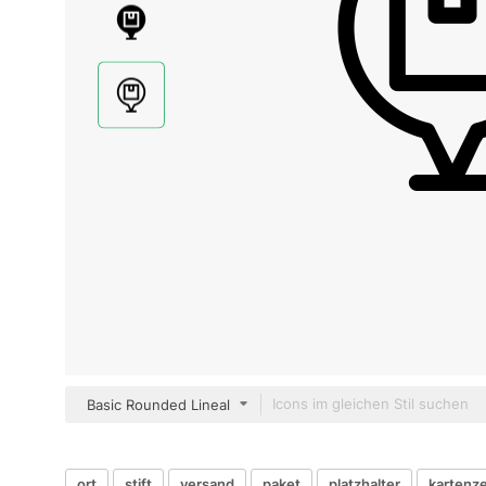
Basic Rounded Lineal
ort
stift
versand
paket
platzhalter
kartenze