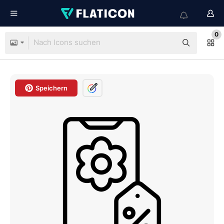
0
Speichern