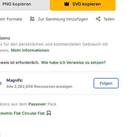
PNG kopieren
SVG kopieren
hr Formate
Zur Sammlung hinzufügen
Teilen
lizenz
os für den persönlichen und kommerziellen Gebrauch mit
hweis.
Mehr Informationen
weis ist erforderlich.
Wie habe ich Verweise zu setzen?
Magnific
Folgen
Alle 3,282,856 Ressourcen anzeigen
 Icons aus dem
Passover
-Pack
etric Flat Circular Flat