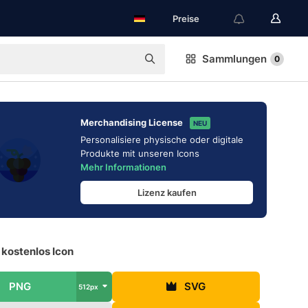
Preise
Sammlungen
0
Merchandising License
NEU
Personalisiere physische oder digitale
Produkte mit unseren Icons
Mehr Informationen
Lizenz kaufen
 kostenlos Icon
PNG
SVG
512px