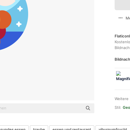
Me
Flaticon
Kostenl
Bildnac
Bildnach
Weitere
Stil:
Geom
sundes essen
traube
essen und restaurant
viburnumfrucht