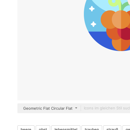
Geometric Flat Circular Flat
beere
obst
lebensmittel
trauben
strauß
ge