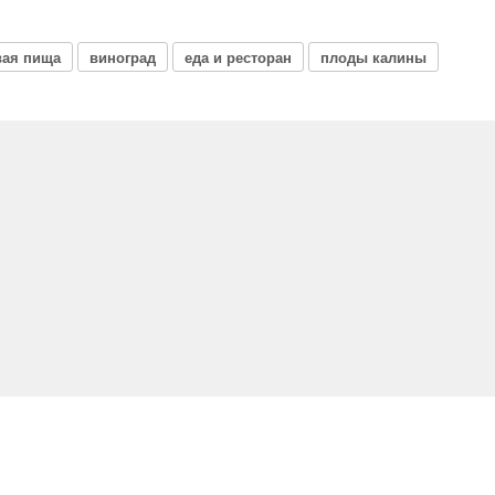
вая пища
виноград
еда и ресторан
плоды калины