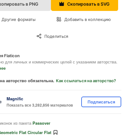
копировать в PNG
Скопировать в SVG
Другие форматы
Добавить в коллекцию
Поделиться
я Flaticon
но для личных и коммерческих целей с указанием авторства.
нее
на авторство обязательна.
Как ссылаться на авторство?
Magnific
Подписаться
Показать все 3,282,856 материалов
иконок из пакета
Passover
eometric Flat Circular Flat