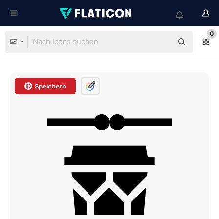
0
Speichern