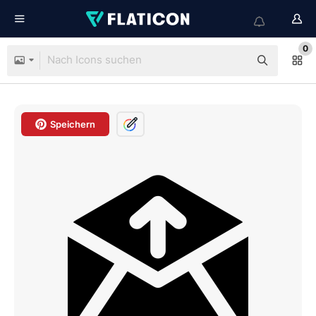
0
Speichern