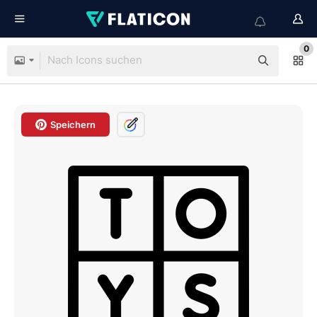
0
Speichern